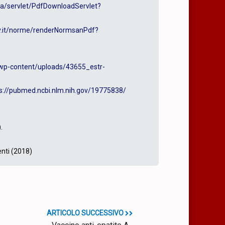
ifa/servlet/PdfDownloadServlet?
ov.it/norme/renderNormsanPdf?
/wp-content/uploads/43655_estr-
s://pubmed.ncbi.nlm.nih.gov/19775838/
.
enti (2018)
ARTICOLO SUCCESSIVO