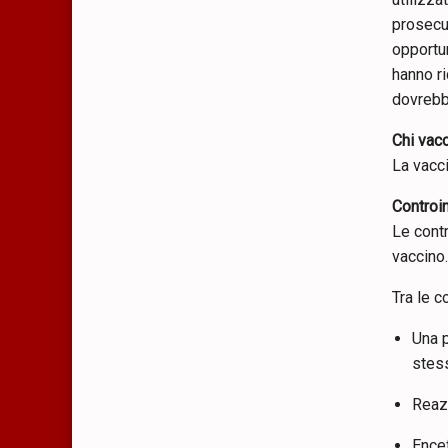
prosecu
opportu
hanno ri
dovrebb
Chi vac
La vacci
Controi
Le cont
vaccino
Tra le c
Una p
stes
Reazi
Encef