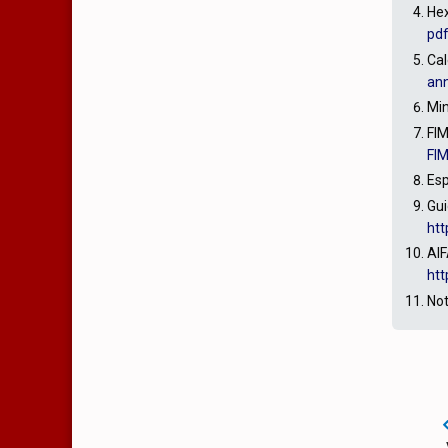
Hex
pd
Cal
an
Min
FIM
FI
Esp
Gui
htt
AIF
htt
Not