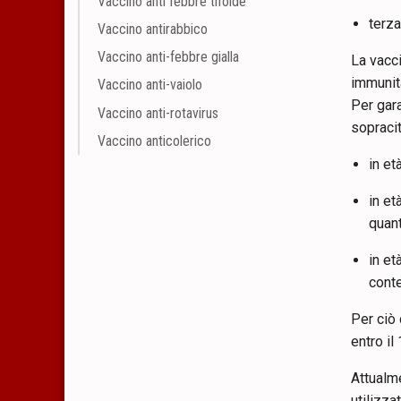
Vaccino anti febbre tifoide
terza
Vaccino antirabbico
Vaccino anti-febbre gialla
La vacc
immunita
Vaccino anti-vaiolo
Per gara
Vaccino anti-rotavirus
sopracit
Vaccino anticolerico
in et
in et
quant
in et
conte
Per ciò 
entro il
Attualme
utilizza