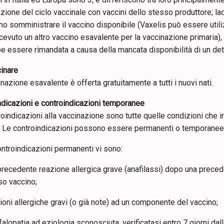
zione del ciclo vaccinale con vaccini dello stesso produttore; 
no somministrare il vaccino disponibile (Vaxelis può essere uti
cevuto un altro vaccino esavalente per la vaccinazione primaria)
e essere rimandata a causa della mancata disponibilità di un de
cinare
nazione esavalente è offerta gratuitamente a tutti i nuovi nati.
ndicazioni e controindicazioni temporanee
roindicazioni alla vaccinazione sono tutte quelle condizioni che
. Le controindicazioni possono essere permanenti o temporanee
ontroindicazioni permanenti vi sono:
recedente reazione allergica grave (anafilassi) dopo una prece
so vaccino;
oni allergiche gravi (o già note) ad un componente del vaccino;
alopatia ad eziologia sconosciuta, verificatasi entro 7 giorni d