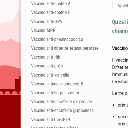
Vaccino anti-epatite A
pub
Vaccino anti-epatite B
Questi
Vaccino anti-HPV
chiama
Vaccino MPR
Vaccino anti-pneumococcico
Vaccino anti difterite-tetano-pertosse
Vaccino
Vaccino anti-Hib
Il vacci
Vaccino anti-polio
Difterit
l’immuni
Vaccino anti-varicella
La vacci
Vaccino antimeningococco B
Vaccino anti-herpes zoster
Le tre d
Vaccino anti-encefalite da zecche
prima
Vaccino anti-encefalite giapponese
secon
Vaccino anti Covid-19
prima