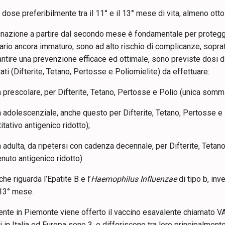
 dose preferibilmente tra il 11° e il 13° mese di vita, almeno o
inazione a partire dal secondo mese è fondamentale per protegger
rio ancora immaturo, sono ad alto rischio di complicanze, soprat
ntire una prevenzione efficace ed ottimale, sono previste dosi d
ati (Difterite, Tetano, Pertosse e Poliomielite) da effettuare:
à prescolare, per Difterite, Tetano, Pertosse e Polio (unica somm
à adolescenziale, anche questo per Difterite, Tetano, Pertosse 
itativo antigenico ridotto);
à adulta, da ripetersi con cadenza decennale, per Difterite, Tet
nuto antigenico ridotto).
che riguarda l’Epatite B e l’
Haemophilus Influenzae
di tipo b, in
 13° mese.
nte in Piemonte viene offerto il vaccino esavalente chiamato VAX
ti in Italia ed Europa sono 3, e differiscono tra loro principalment