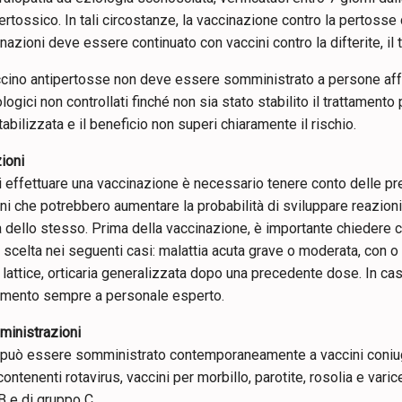
ertossico. In tali circostanze, la vaccinazione contro la pertoss
nazioni deve essere continuato con vaccini contro la difterite, il te
ccino antipertosse non deve essere somministrato a persone affett
logici non controllati finché non sia stato stabilito il trattamento
tabilizzata e il beneficio non superi chiaramente il rischio.
ioni
i effettuare una vaccinazione è necessario tenere conto delle pr
ni che potrebbero aumentare la probabilità di sviluppare reazion
a dello stesso. Prima della vaccinazione, è importante chiedere c
a scelta nei seguenti casi: malattia acuta grave o moderata, con o
 lattice, orticaria generalizzata dopo una precedente dose. In cas
erimento sempre a personale esperto.
inistrazioni
 può essere somministrato contemporaneamente a vaccini coniuga
contenenti rotavirus, vaccini per morbillo, parotite, rosolia e vari
B e di gruppo C.