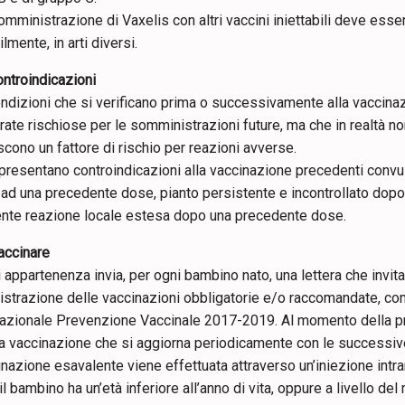
mministrazione di Vaxelis con altri vaccini iniettabili deve essere
ilmente, in arti diversi.
ontroindicazioni
ndizioni che si verificano prima o successivamente alla vaccin
ate rischiose per le somministrazioni future, ma che in realtà no
scono un fattore di rischio per reazioni avverse.
resentano controindicazioni alla vaccinazione precedenti convulsi
 ad una precedente dose, pianto persistente e incontrollato dop
nte reazione locale estesa dopo una precedente dose.
ccinare
 appartenenza invia, per ogni bambino nato, una lettera che invita 
strazione delle vaccinazioni obbligatorie e/o raccomandate, com
azionale Prevenzione Vaccinale 2017-2019. Al momento della prim
a vaccinazione che si aggiorna periodicamente con le successive
nazione esavalente viene effettuata attraverso un’iniezione intra
l bambino ha un’età inferiore all’anno di vita, oppure a livello del