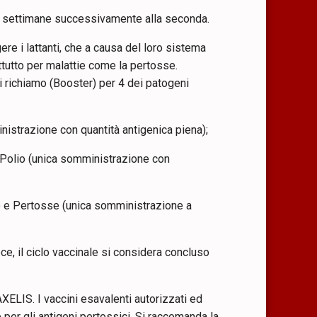
tto settimane successivamente alla seconda.
e i lattanti, che a causa del loro sistema
tutto per malattie come la pertosse.
i richiamo (Booster) per 4 dei patogeni
inistrazione con quantità antigenica piena);
e Polio (unica somministrazione con
ano e Pertosse (unica somministrazione a
vece, il ciclo vaccinale si considera concluso
ELIS. I vaccini esavalenti autorizzati ed
e per gli antigeni pertossici. Si raccomanda la