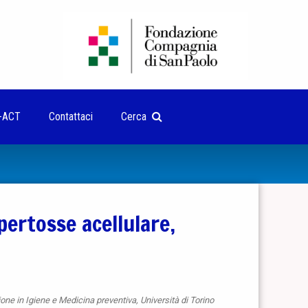
-ACT
Contattaci
Cerca
pertosse acellulare,
one in Igiene e Medicina preventiva, Università di Torino