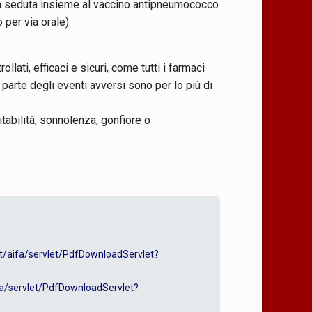
sa seduta insieme al vaccino antipneumococco
 per via orale).
lati, efficaci e sicuri, come tutti i farmaci
 parte degli eventi avversi sono per lo più di
itabilità, sonnolenza, gonfiore o
it/aifa/servlet/PdfDownloadServlet?
fa/servlet/PdfDownloadServlet?