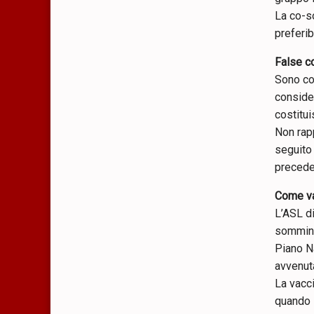
La co-so
preferib
False c
Sono co
consider
costitui
Non rapp
seguito
precede
Come va
L’ASL di
sommini
Piano N
avvenut
La vacci
quando i