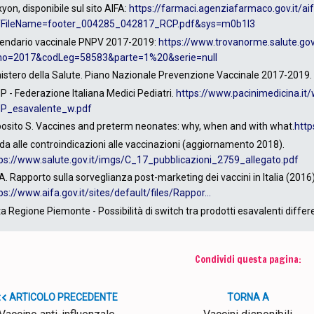
yon, disponibile sul sito AIFA:
https://farmaci.agenziafarmaco.gov.it/a
fFileName=footer_004285_042817_RCP.pdf&sys=m0b1l3
endario vaccinale PNPV 2017-2019:
https://www.trovanorme.salute.g
no=2017&codLeg=58583&parte=1%20&serie=null
istero della Salute. Piano Nazionale Prevenzione Vaccinale 2017-2019.
P - Federazione Italiana Medici Pediatri.
https://www.pacinimedicina.it
MP_esavalente_w.pdf
osito S. Vaccines and preterm neonates: why, when and with what.
http
da alle controindicazioni alle vaccinazioni (aggiornamento 2018).
ps://www.salute.gov.it/imgs/C_17_pubblicazioni_2759_allegato.pdf
A. Rapporto sulla sorveglianza post-marketing dei vaccini in Italia (2016)
ps://www.aifa.gov.it/sites/default/files/Rappor...
a Regione Piemonte - Possibilità di switch tra prodotti esavalenti differ
Condividi questa pagina:
ARTICOLO PRECEDENTE
TORNA A