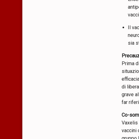
antip
vacci
Il va
neuro
sia s
Precauz
Prima d
situazio
efficaci
di liber
grave al
far rif
Co-somm
Vaxelis
vaccini 
gruppo 