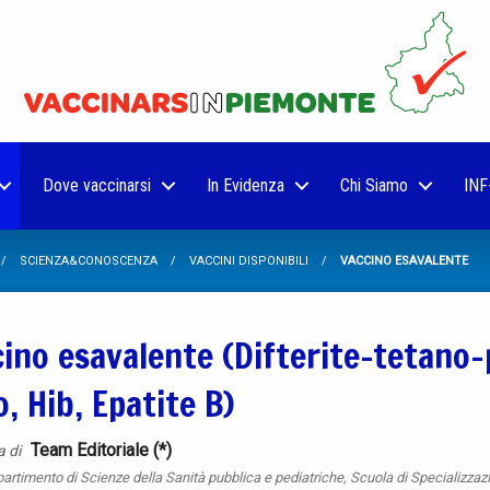
Dove vaccinarsi
In Evidenza
Chi Siamo
INF
SCIENZA&CONOSCENZA
VACCINI DISPONIBILI
VACCINO ESAVALENTE
ino esavalente (Difterite-tetano-
o, Hib, Epatite B)
Team Editoriale (*)
a di
partimento di Scienze della Sanità pubblica e pediatriche, Scuola di Specializzazi