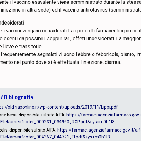
ente il vaccino esavalente viene somministrato durante la stes
 iniezione in altra sede) ed il vaccino antirotavirus (somministrato
indesiderati
i vaccini vengano considerati tra i prodotti farmaceutici più control
 esenti da possibili, seppur rari, effetti indesiderati. La maggior
e lieve e transitorio.
ù frequentemente segnalati vi sono febbre o febbricola, pianto, irr
ento nel punto dove si è effettuata l’iniezione, diarrea.
 / Bibliografia
ps://old.riaponline.it/wp-content/uploads/2019/11/Lippi.pdf
arix hexa, disponibile sul sito AIFA:
https://farmaci.agenziafarmaco.gov.
fFileName=footer_000231_034960_RCP.pdf&sys=m0b1l3
elis, disponibile sul sito AIFA:
https://farmaci.agenziafarmaco.gov.it/ai
fFileName=footer_004367_044721_FI.pdf&sys=m0b1l3