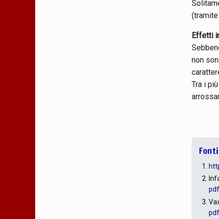
Solitam
(tramite
Effetti 
Sebbene 
non sono
caratter
Tra i pi
arrossam
Fonti
htt
Inf
pd
Vax
pd