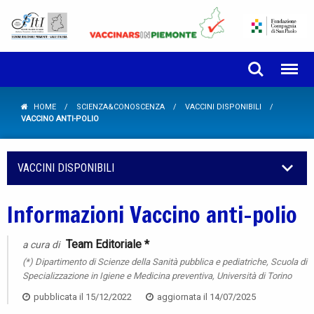
HOME
SCIENZA&CONOSCENZA
VACCINI DISPONIBILI
VACCINO ANTI-POLIO
VACCINI DISPONIBILI
Informazioni Vaccino anti-polio
Team Editoriale *
a cura di
(*) Dipartimento di Scienze della Sanità pubblica e pediatriche, Scuola di
Specializzazione in Igiene e Medicina preventiva, Università di Torino
pubblicata il
15/12/2022
aggiornata il
14/07/2025