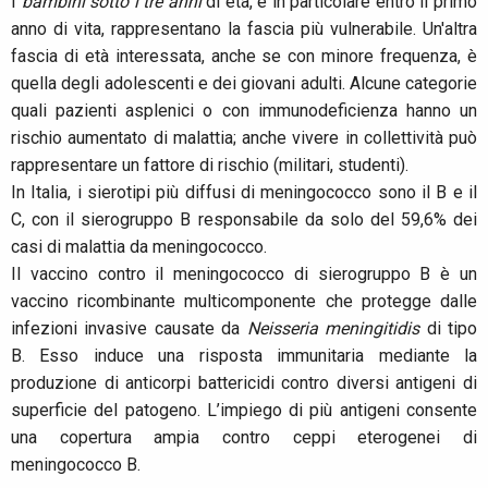
I
bambini sotto i tre anni
di età, e in particolare entro il primo
anno di vita, rappresentano la fascia più vulnerabile. Un'altra
fascia di età interessata, anche se con minore frequenza, è
quella degli adolescenti e dei giovani adulti. Alcune categorie
quali pazienti asplenici o con immunodeficienza hanno un
rischio aumentato di malattia; anche vivere in collettività può
rappresentare un fattore di rischio (militari, studenti).
In Italia, i sierotipi più diffusi di meningococco sono il B e il
C, con il sierogruppo B responsabile da solo del 59,6% dei
casi di malattia da meningococco.
Il vaccino contro il meningococco di sierogruppo B è un
vaccino ricombinante multicomponente che protegge dalle
infezioni invasive causate da
Neisseria meningitidis
di tipo
B. Esso induce una risposta immunitaria mediante la
produzione di anticorpi battericidi contro diversi antigeni di
superficie del patogeno. L’impiego di più antigeni consente
una copertura ampia contro ceppi eterogenei di
meningococco B.