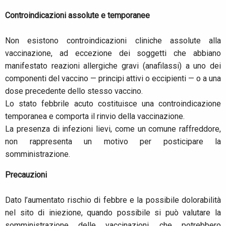
Controindicazioni assolute e temporanee
Non esistono controindicazioni cliniche assolute alla
vaccinazione, ad eccezione dei soggetti che abbiano
manifestato reazioni allergiche gravi (anafilassi) a uno dei
componenti del vaccino — principi attivi o eccipienti — o a una
dose precedente dello stesso vaccino.
Lo stato febbrile acuto costituisce una controindicazione
temporanea e comporta il rinvio della vaccinazione.
La presenza di infezioni lievi, come un comune raffreddore,
non rappresenta un motivo per posticipare la
somministrazione.
Precauzioni
Dato l’aumentato rischio di febbre e la possibile dolorabilità
nel sito di iniezione, quando possibile si può valutare la
somministrazione delle vaccinazioni, che potrebbero