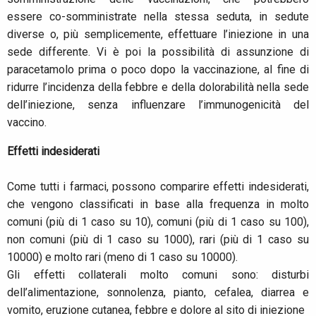
essere co-somministrate nella stessa seduta, in sedute
diverse o, più semplicemente, effettuare l’iniezione in una
sede differente. Vi è poi la possibilità di assunzione di
paracetamolo prima o poco dopo la vaccinazione, al fine di
ridurre l’incidenza della febbre e della dolorabilità nella sede
dell’iniezione, senza influenzare l’immunogenicità del
vaccino.
Effetti indesiderati
Come tutti i farmaci, possono comparire effetti indesiderati,
che vengono classificati in base alla frequenza in molto
comuni (più di 1 caso su 10), comuni (più di 1 caso su 100),
non comuni (più di 1 caso su 1000), rari (più di 1 caso su
10000) e molto rari (meno di 1 caso su 10000).
Gli effetti collaterali molto comuni sono: disturbi
dell’alimentazione, sonnolenza, pianto, cefalea, diarrea e
vomito, eruzione cutanea, febbre e dolore al sito di iniezione