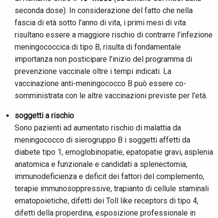
seconda dose). In considerazione del fatto che nella
fascia di età sotto l’anno di vita, i primi mesi di vita
risultano essere a maggiore rischio di contrarre l’infezione
meningococcica di tipo B, risulta di fondamentale
importanza non posticipare l’inizio del programma di
prevenzione vaccinale oltre i tempi indicati. La
vaccinazione anti-meningococco B può essere co-
somministrata con le altre vaccinazioni previste per l’età.
soggetti a rischio
Sono pazienti ad aumentato rischio di malattia da
meningococco di sierogruppo B i soggetti affetti da
diabete tipo 1, emoglobinopatie, epatopatie gravi, asplenia
anatomica e funzionale e candidati a splenectomia,
immunodeficienza e deficit dei fattori de
l complemento,
terapie immunosoppressive, trapianto di cellule staminali
ematopoietiche, difetti dei Toll like receptors di tipo 4,
difetti della properdina, esposizione professionale in