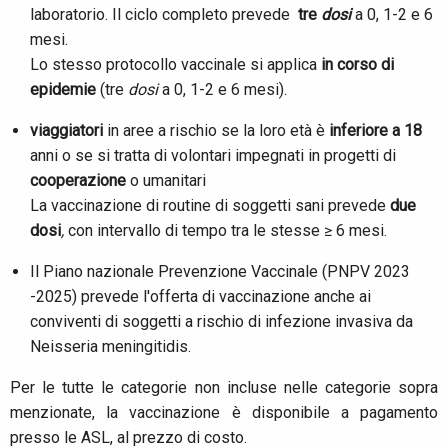
laboratorio. Il ciclo completo prevede
tre
dosi
a 0, 1-2 e 6
mesi.
Lo stesso protocollo vaccinale si applica
in corso di
epidemie
(tre
dosi
a 0, 1-2 e 6 mesi).
viaggiatori
in aree a rischio se la loro età è
inferiore a 18
anni o se si tratta di volontari impegnati in progetti di
cooperazione
o umanitari
La vaccinazione di routine di soggetti sani prevede
due
dosi
,
con intervallo di tempo tra le stesse ≥ 6 mesi.
Il Piano nazionale Prevenzione Vaccinale (PNPV 2023
-2025) prevede l'offerta di vaccinazione anche ai
conviventi di soggetti a rischio di infezione invasiva da
Neisseria meningitidis.
Per le tutte le categorie non incluse nelle categorie sopra
menzionate, la vaccinazione è disponibile a pagamento
presso le ASL, al prezzo di costo.