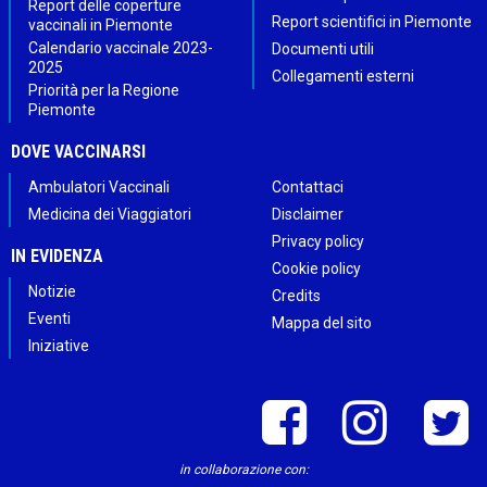
Report delle coperture
Report scientifici in Piemonte
vaccinali in Piemonte
Calendario vaccinale 2023-
Documenti utili
2025
Collegamenti esterni
Priorità per la Regione
Piemonte
DOVE VACCINARSI
Ambulatori Vaccinali
Contattaci
Medicina dei Viaggiatori
Disclaimer
Privacy policy
IN EVIDENZA
Cookie policy
Notizie
Credits
Eventi
Mappa del sito
Iniziative
in collaborazione con: