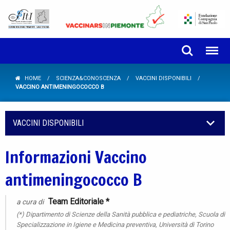
HOME
SCIENZA&CONOSCENZA
VACCINI DISPONIBILI
VACCINO ANTIMENINGOCOCCO B
VACCINI DISPONIBILI
Informazioni Vaccino
antimeningococco B
Team Editoriale *
a cura di
(*) Dipartimento di Scienze della Sanità pubblica e pediatriche, Scuola di
Specializzazione in Igiene e Medicina preventiva, Università di Torino