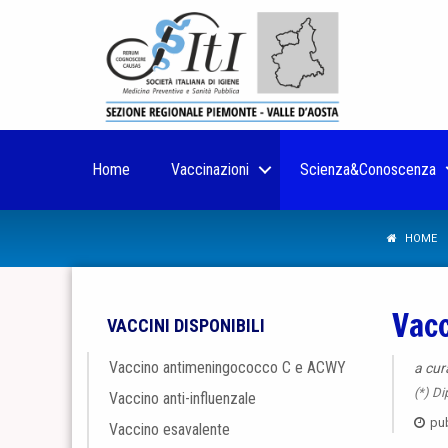
Home
Vaccinazioni
Scienza&Conoscenza
HOME
Vacc
VACCINI DISPONIBILI
Vaccino antimeningococco C e ACWY
a cur
(*) Di
Vaccino anti-influenzale
pub
Vaccino esavalente