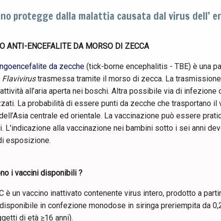
cino protegge dalla malattia causata dal virus dell’ e
O ANTI-ENCEFALITE DA MORSO DI ZECCA
ngoencefalite da zecche
(tick-borne encephalitis - TBE) è una pa
a
Flavivirus
trasmessa tramite il morso di zecca. La trasmissione 
attività all’aria aperta nei boschi. Altra possibile via di infezione 
zati. La probabilità di essere punti da zecche che trasportano il 
ell’Asia centrale ed orientale. La vaccinazione può essere pratica
. L'indicazione alla vaccinazione nei bambini sotto i sei anni de
di esposizione.
no i vaccini disponibili ?
è un vaccino inattivato contenente virus intero, prodotto a partire 
 disponibile in confezione monodose in siringa preriempita da 0,2
getti di età ≥16 anni).