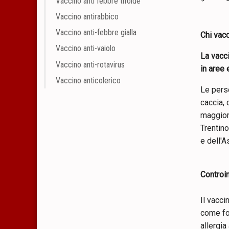
Vaccino anti febbre tifoide
Vaccino antirabbico
Vaccino anti-febbre gialla
Chi vacc
Vaccino anti-vaiolo
La vacci
Vaccino anti-rotavirus
in aree 
Vaccino anticolerico
Le perso
caccia, 
maggiore
Trentino
e dell'A
Controi
Il vacci
come fo
allergia