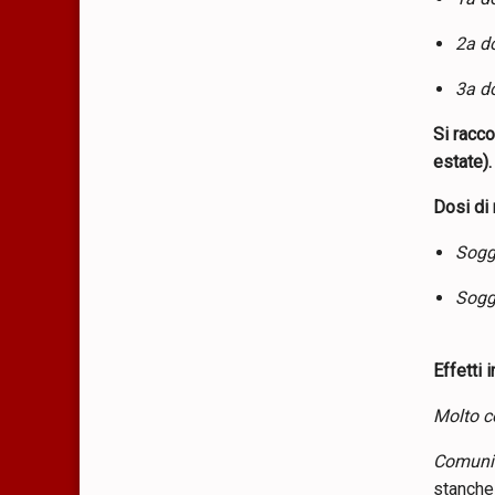
2a d
3a d
Si racco
estate).
Dosi di
Sogge
Sogge
Effetti 
Molto co
Comuni (
stanche