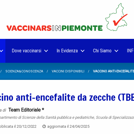
Dove vaccinarsi
In Evidenza
Chi Siamo
INF
SCIENZA&CONOSCENZA
VACCINI DISPONIBILI
VACCINO ANTI-ENCEFALIT
ino anti-encefalite da zecche (TB
Team Editoriale *
a di
partimento di Scienze della Sanità pubblica e pediatriche, Scuola di Specializzazi
blicata il
20/12/2022
aggiornata il
24/04/2025