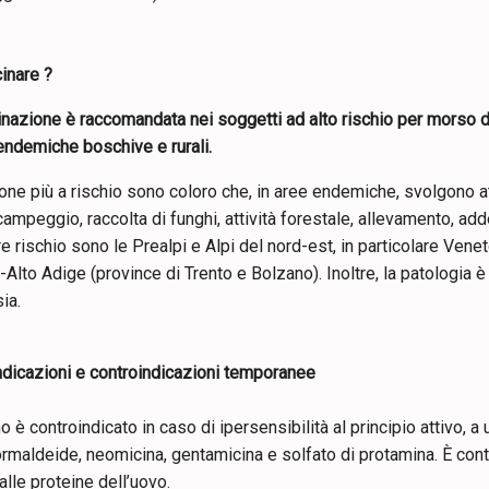
inare ?
nazione è raccomandata nei soggetti ad alto rischio per morso di
endemiche boschive e rurali.
ne più a rischio sono coloro che, in aree endemiche, svolgono att
campeggio, raccolta di funghi, attività forestale, allevamento, adde
 rischio sono le Prealpi e Alpi del nord-est, in particolare Veneto
-Alto Adige (province di Trento e Bolzano). Inoltre, la patologia
sia.
ndicazioni e controindicazioni temporanee
no è controindicato in caso di ipersensibilità al principio attivo, a
rmaldeide, neomicina, gentamicina e solfato di protamina. È cont
 alle proteine dell’uovo.