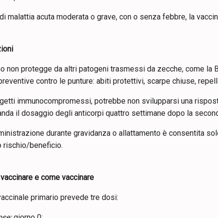
di malattia acuta moderata o grave, con o senza febbre, la vacci
ioni
no non protegge da altri patogeni trasmessi da zecche, come la B
reventive contro le punture: abiti protettivi, scarpe chiuse, repell
getti immunocompromessi, potrebbe non svilupparsi una risposta 
nda il dosaggio degli anticorpi quattro settimane dopo la secon
inistrazione durante gravidanza o allattamento è consentita sol
 rischio/beneficio.
vaccinare e come vaccinare
 vaccinale primario prevede tre dosi:
ose:
giorno 0;