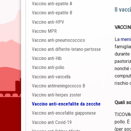
Vaccino anti-epatite A
Il vac
Vaccino anti-epatite B
Vaccino anti-HPV
VACCIN
Vaccino MPR
La
meni
Vaccino anti-pneumococcico
famigli
Vaccino anti difterite-tetano-pertosse
durante 
Vaccino anti-Hib
pastoriz
Vaccino anti-polio
nonché d
compiuti
Vaccino anti-varicella
rischio 
Vaccino antimeningococco B
Vaccino anti-herpes zoster
Quali so
Vaccino anti-encefalite da zecche
Vaccino anti-encefalite giapponese
TICOVAC 
pollo. È
Vaccino anti Covid-19
(per sog