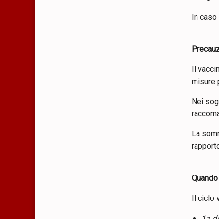
In caso 
Precauz
Il vacci
misure p
Nei sog
raccoma
La somm
rapporto
Quando 
Il ciclo
1a d