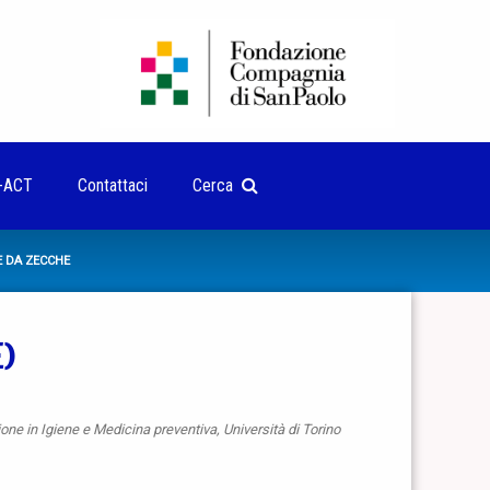
-ACT
Contattaci
Cerca
E DA ZECCHE
E)
one in Igiene e Medicina preventiva, Università di Torino